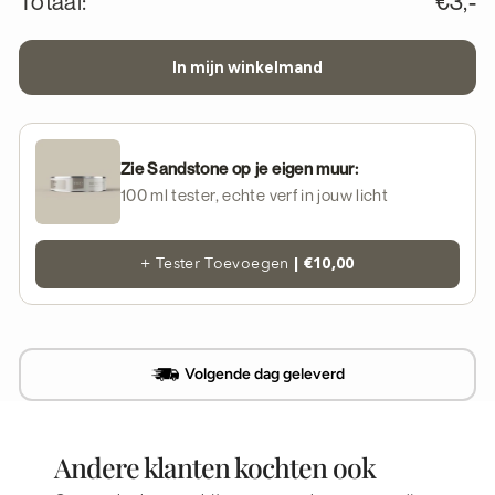
Totaal:
€3,-
artikel
artikel
met
met
1
1
In mijn winkelmand
Zie Sandstone op je eigen muur:
100 ml tester, echte verf in jouw licht
| €10,00
+ Tester Toevoegen
Volgende dag geleverd
Andere klanten kochten ook