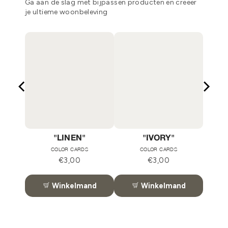
Ga aan de slag met bijpassen producten en creëer
je ultieme woonbeleving
"
"LINEN"
"IVORY"
"
COLOR CARDS
COLOR CARDS
Price
Price
€3,00
€3,00
nd
Winkelmand
Winkelmand