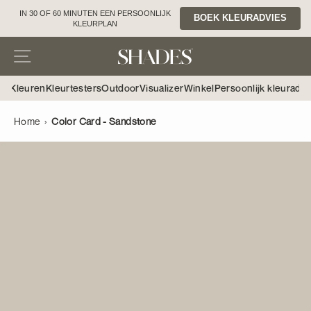
Doorgaan
IN 30 OF 60 MINUTEN EEN PERSOONLIJK
BOEK KLEURADVIES
naar
KLEURPLAN
inhoud
SHADES
Site navigatie
Zoe
Wi
by
erf
Kleuren
Kleurtesters
Outdoor
Visualizer
Winkel
Persoonlijk kleuradvi
Eric
Home
›
Color Card - Sandstone
Kuster